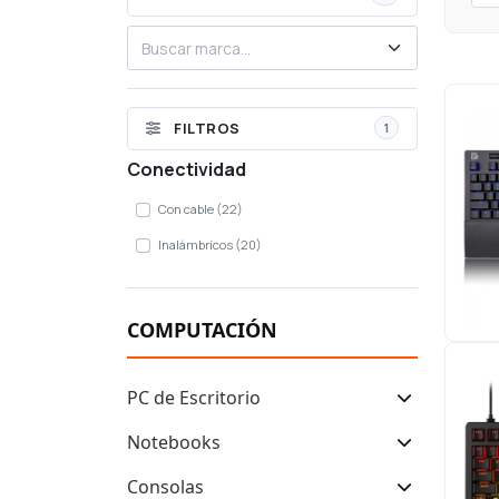
Filtrar por marca
FILTROS
1
Conectividad
Con cable
(22)
Inalámbricos
(20)
COMPUTACIÓN
PC de Escritorio
Notebooks
Consolas