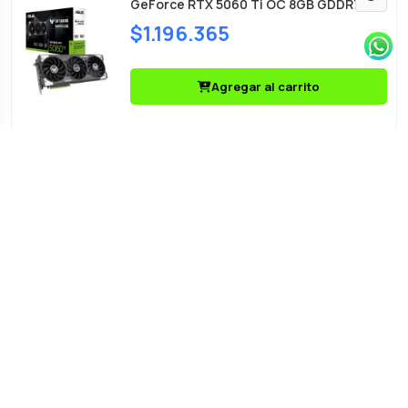
GeForce RTX 5060 Ti OC 8GB GDDR7
$1.196.365
Agregar al carrito
Placa de Video ASUS Prime GeForce RTX
5060 Ti OC 8GB GDDR7
$960.168
Agregar al carrito
Placa de Video ASUS Prime GeForce RTX
5060 Ti 8GB GDDR7
$912.208