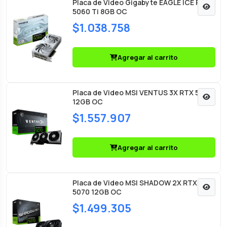
Placa de Video Gigabyte EAGLE ICE RTX
5060 Ti 8GB OC
$1.038.758
Agregar al carrito
Placa de Video MSI VENTUS 3X RTX 5070
12GB OC
$1.557.907
Agregar al carrito
Placa de Video MSI SHADOW 2X RTX
5070 12GB OC
$1.499.305