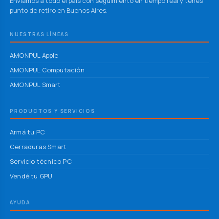
Enviamos a todo el país con seguimiento en tiempo real y tenés
punto de retiro en Buenos Aires.
NUESTRAS LÍNEAS
AMONPUL Apple
AMONPUL Computación
AMONPUL Smart
PRODUCTOS Y SERVICIOS
Armá tu PC
Cerraduras Smart
Servicio técnico PC
Vendé tu GPU
AYUDA