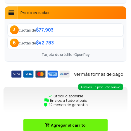
Precio en cuotas
$77.903
3
cuotas de
$42.783
6
cuotas de
Tarjeta de crédito · OpenPay
Ver más formas de pago
Este es un producto nuevo
Stock disponible
Envíos a todo el país
12 meses de garantía
Agregar al carrito