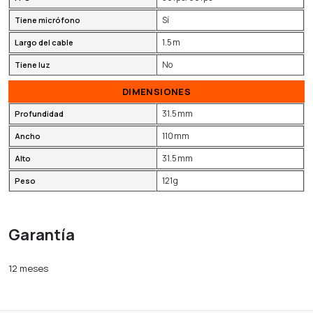
Sí
Tiene micrófono
1.5 m
Largo del cable
No
Tiene luz
DIMENSIONES
31.5 mm
Profundidad
110 mm
Ancho
31.5 mm
Alto
121 g
Peso
Garantía
12 meses