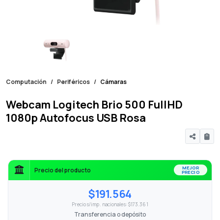
Computación
Periféricos
Cámaras
Webcam Logitech Brio 500 FullHD
1080p Autofocus USB Rosa
MEJOR
Precio del producto
PRECIO
$191.564
Precio s/imp. nacionales: $173.361
Transferencia o depósito