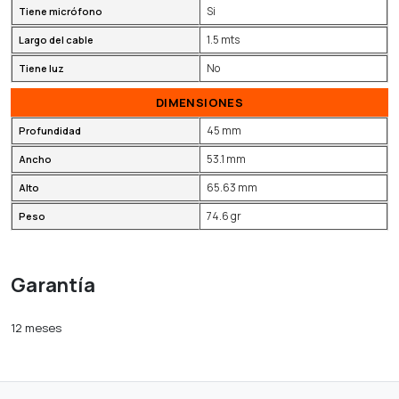
Si
Tiene micrófono
1.5 mts
Largo del cable
No
Tiene luz
DIMENSIONES
45 mm
Profundidad
53.1 mm
Ancho
65.63 mm
Alto
74.6 gr
Peso
Garantía
12 meses