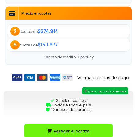
Precio en cuotas
$274.914
3
cuotas de
$150.977
6
cuotas de
Tarjeta de crédito · OpenPay
Ver más formas de pago
Este es un producto nuevo
Stock disponible
Envíos a todo el país
12 meses de garantía
Agregar al carrito