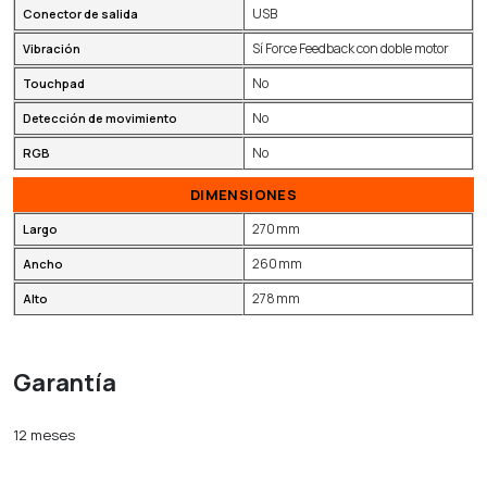
USB
Conector de salida
Sí Force Feedback con doble motor
Vibración
No
Touchpad
No
Detección de movimiento
No
RGB
DIMENSIONES
270 mm
Largo
260 mm
Ancho
278 mm
Alto
Garantía
12 meses