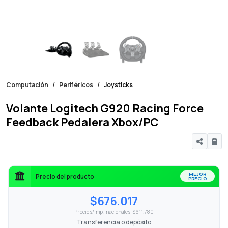
Computación
Periféricos
Joysticks
Volante Logitech G920 Racing Force
Feedback Pedalera Xbox/PC
MEJOR
Precio del producto
PRECIO
$676.017
Precio s/imp. nacionales: $611.780
Transferencia o depósito