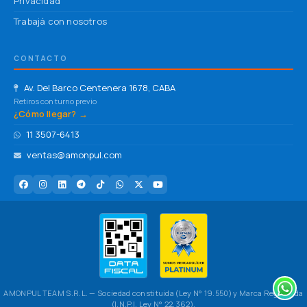
Privacidad
Trabajá con nosotros
CONTACTO
Av. Del Barco Centenera 1678, CABA
Retiros con turno previo
¿Cómo llegar? →
11 3507-6413
ventas@amonpul.com
AMONPUL TEAM S.R.L. — Sociedad constituida (Ley N° 19.550) y Marca Registrada
(I.N.P.I. Ley N° 22.362).