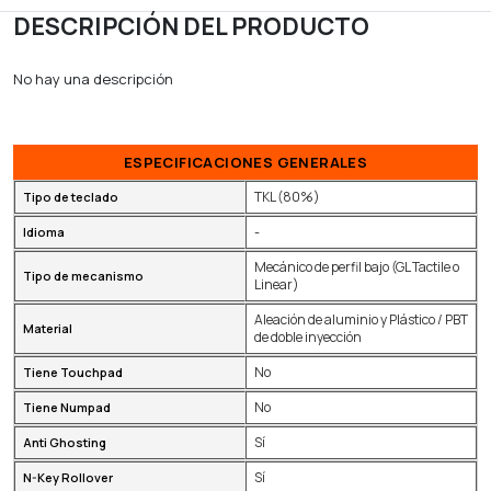
DESCRIPCIÓN DEL PRODUCTO
No hay una descripción
ESPECIFICACIONES GENERALES
TKL (80%)
Tipo de teclado
-
Idioma
Mecánico de perfil bajo (GL Tactile o
Tipo de mecanismo
Linear)
Aleación de aluminio y Plástico / PBT
Material
de doble inyección
No
Tiene Touchpad
No
Tiene Numpad
Sí
Anti Ghosting
Sí
N-Key Rollover