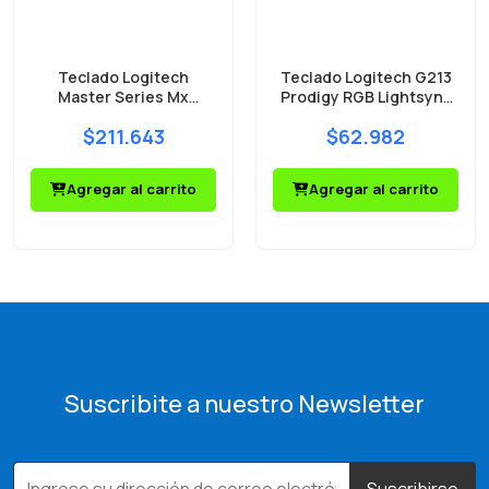
Teclado Logitech
Teclado Logitech G213
Master Series Mx
Prodigy RGB Lightsync
Mechanical Mini
Ingles
$211.643
$62.982
Agregar al carrito
Agregar al carrito
Suscribite a nuestro Newsletter
Suscribirse