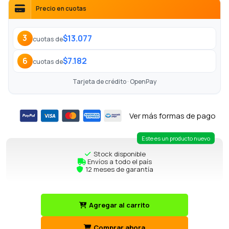
Precio en cuotas
$13.077
3
cuotas de
$7.182
6
cuotas de
Tarjeta de crédito · OpenPay
Ver más formas de pago
Este es un producto nuevo
Stock disponible
Envíos a todo el país
12 meses de garantía
Agregar al carrito
Comprar ahora