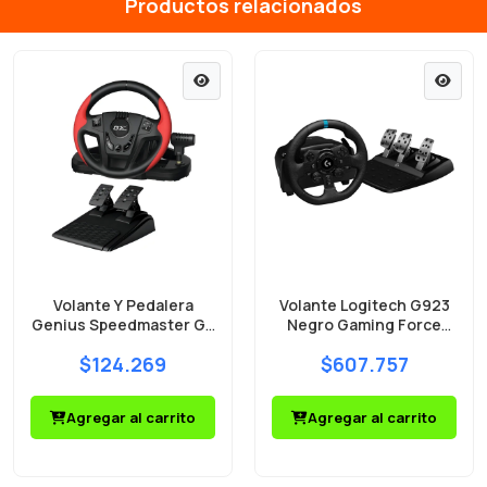
Productos relacionados
Volante Y Pedalera
Volante Logitech G923
Genius Speedmaster Gx
Negro Gaming Force
Gaming PS3/PS4/PC
Feedback PS4/PS5/PC
$124.269
$607.757
Agregar al carrito
Agregar al carrito