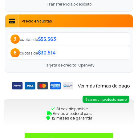
Transferencia o depósito
Precio en cuotas
$55.563
3
cuotas de
$30.514
6
cuotas de
Tarjeta de crédito · OpenPay
Ver más formas de pago
Este es un producto nuevo
Stock disponible
Envíos a todo el país
12 meses de garantía