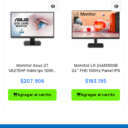
Monitor Asus 27
Monitor LG 24MS500B
VA27EHF Hdmi Ips 100hz
24'' FHD 100Hz Panel IPS
IPS FULL HD
$207.906
$163.195
Agregar al carrito
Agregar al carrito