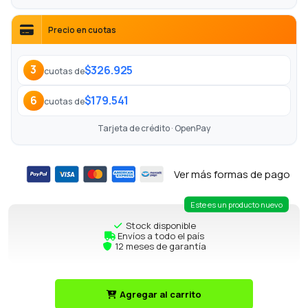
Precio en cuotas
$326.925
3
cuotas de
$179.541
6
cuotas de
Tarjeta de crédito · OpenPay
Ver más formas de pago
Este es un producto nuevo
Stock disponible
Envíos a todo el país
12 meses de garantía
Agregar al carrito