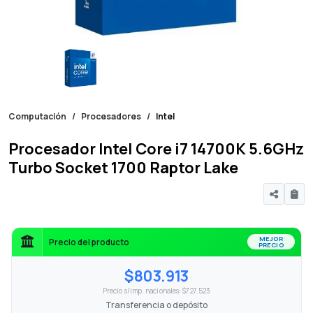
Computación
Procesadores
Intel
Procesador Intel Core i7 14700K 5.6GHz
Turbo Socket 1700 Raptor Lake
MEJOR
Precio del producto
PRECIO
$803.913
Precio s/imp. nacionales: $727.523
Transferencia o depósito