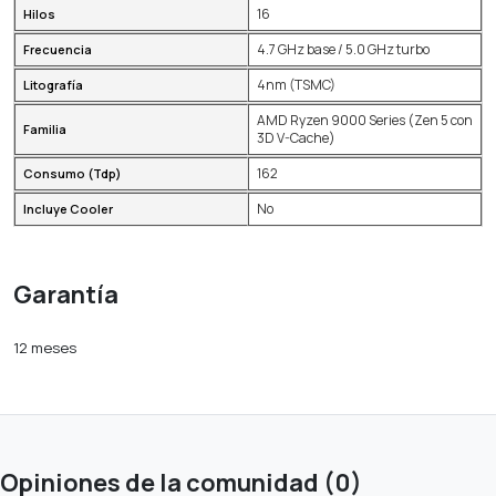
16
Hilos
4.7 GHz base / 5.0 GHz turbo
Frecuencia
4nm (TSMC)
Litografía
AMD Ryzen 9000 Series (Zen 5 con
Familia
3D V-Cache)
162
Consumo (Tdp)
No
Incluye Cooler
Garantía
12 meses
Opiniones de la comunidad (0)