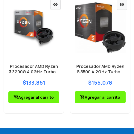
Procesador AMD Ryzen
Procesador AMD Ryzen
3 3200G 4.0GHz Turbo +
5 5500 4.2GHz Turbo +
Radeon Vega 8 AM4
Wraith Stealth Cooler
$133.851
$155.078
Wraith Stealth Cooler
Agregar al carrito
Agregar al carrito