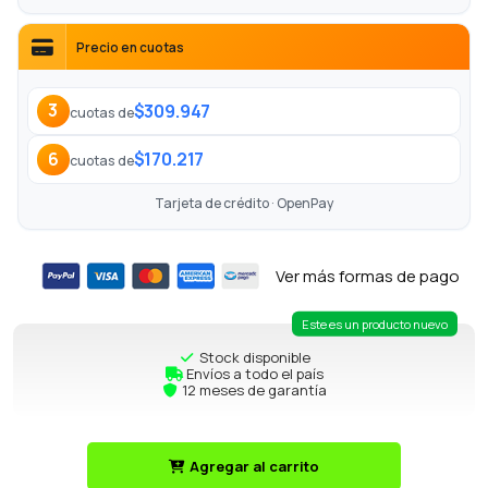
Precio en cuotas
$309.947
3
cuotas de
$170.217
6
cuotas de
Tarjeta de crédito · OpenPay
Ver más formas de pago
Este es un producto nuevo
Stock disponible
Envíos a todo el país
12 meses de garantía
Agregar al carrito