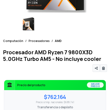
Computación
Procesadores
AMD
Procesador AMD Ryzen 7 9800X3D
5.0GHz Turbo AM5 - No incluye cooler
MEJOR
Precio del producto
PRECIO
$762.164
Precio s/imp. nacionales: $689.741
Transferencia o depósito