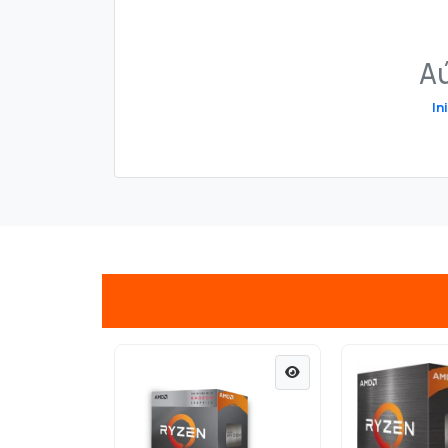
Aú
In