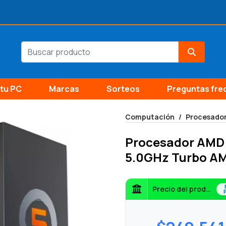
tu PC
Marcas
Sorteos
Preguntas fre
Computación
Procesado
Procesador AMD
5.0GHz Turbo A
Precio del producto