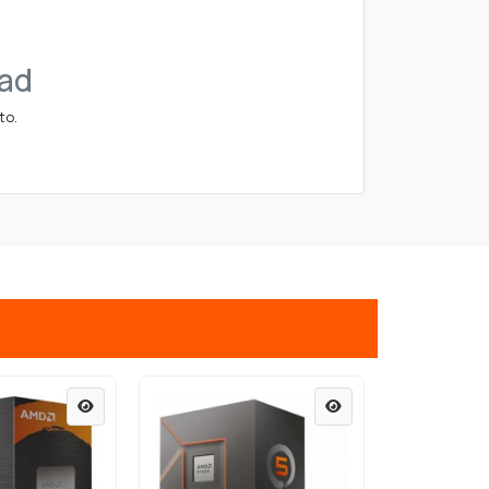
dad
to.