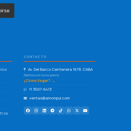
birse
CONTACTO
víos
Av. Del Barco Centenera 1678, CABA
Retiros con turno previo
¿Cómo llegar? →
11 3507-6413
ventas@amonpul.com
tros