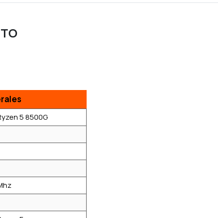
CTO
rales
yzen 5 8500G
Mhz