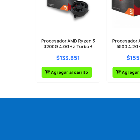
Procesador AMD Ryzen 3
Procesador 
3200G 4.0GHz Turbo +
5500 4.2G
Radeon Vega 8 AM4
Wraith Ste
$133.851
$155
Wraith Stealth Cooler
Agregar al carrito
Agregar 