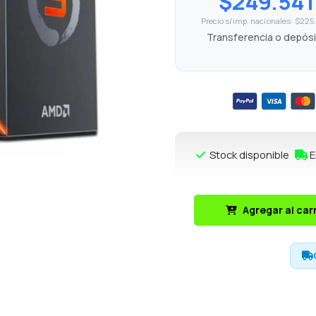
$249.541
Precio s/imp. nacionales: $22
Transferencia o depós
Stock disponible
E
Agregar al car