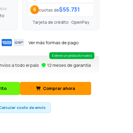
$55.731
6
5.829
cuotas de
ito
Tarjeta de crédito · OpenPay
Ver más formas de pago
Este es un producto nuevo
nvíos a todo el país
12 meses de garantía
rito
Comprar ahora
Calcular costo de envío