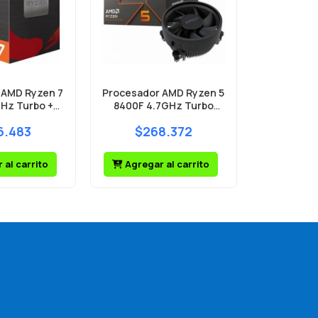
 AMD Ryzen 7
Procesador AMD Ryzen 5
Procesado
Hz Turbo +
8400F 4.7GHz Turbo
5700G 4.
alth Cooler
Wraith Stealth Cooler
Wraith St
6.483
$268.372
$32
al carrito
Agregar al carrito
Agregar