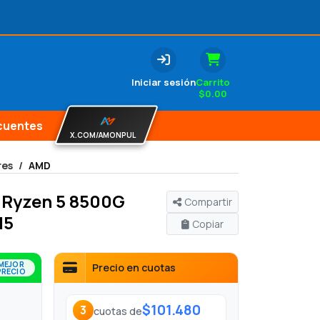
Iniciar sesión
Carrito
$
0.00
cuentes
X.COM/AMONPUL
res
AMD
 Ryzen 5 8500G
Compartir
M5
Copiar
MEJOR
Precio en cuotas
PRECIO
$101.480
3
cuotas de