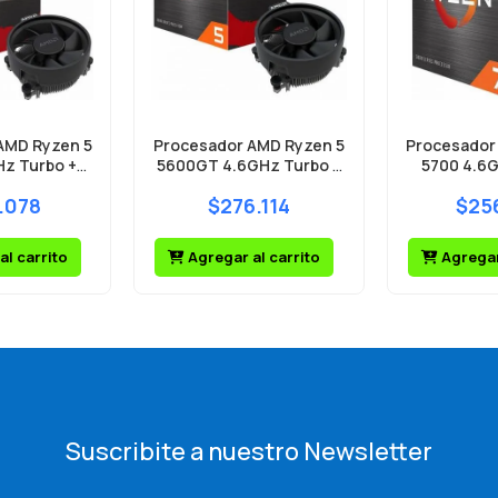
AMD Ryzen 5
Procesador AMD Ryzen 5
Procesador
Hz Turbo +
5600GT 4.6GHz Turbo +
5700 4.6G
alth Cooler
Wraith Stealth Cooler
Wraith Ste
.078
$276.114
$25
al carrito
Agregar al carrito
Agregar 
Suscribite a nuestro Newsletter