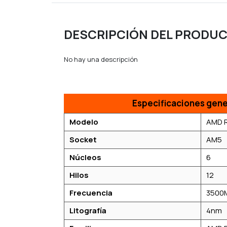
DESCRIPCIÓN DEL PRODU
No hay una descripción
Especificaciones gene
Modelo
AMD R
Socket
AM5
Núcleos
6
Hilos
12
Frecuencia
3500
Litografía
4nm