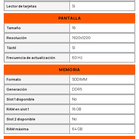
Sí
Lector de tarjetas
PANTALLA
16
Tamaño
1920x1200
Resolución
Sí
Táctil
60 Hz
Frecuencia de actualización
MEMORIA
SODIMM
Formato
DDR5
Generación
No
Slot 1 disponible
16 GB
RAM en slot 1
No
Slot 2 disponible
64 GB
RAM máxima