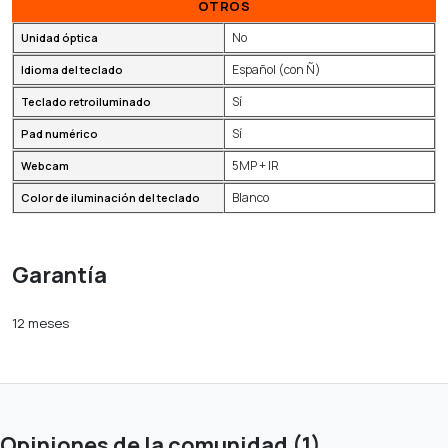
OTROS
No
Unidad óptica
Español (con Ñ)
Idioma del teclado
Sí
Teclado retroiluminado
Sí
Pad numérico
5MP + IR
Webcam
Blanco
Color de iluminación del teclado
Garantía
12 meses
Opiniones de la comunidad (1)