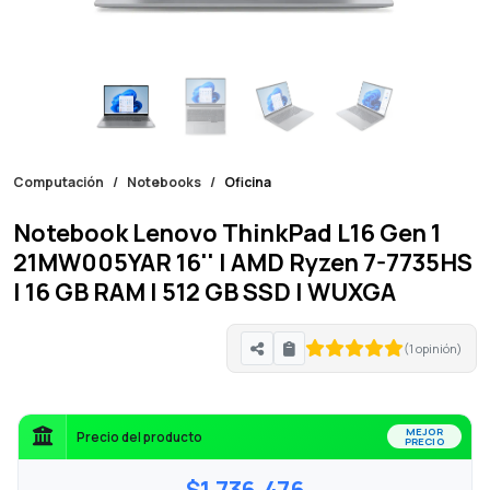
Computación
Notebooks
Oficina
Notebook Lenovo ThinkPad L16 Gen 1
21MW005YAR 16'' | AMD Ryzen 7-7735HS
| 16 GB RAM | 512 GB SSD | WUXGA
(
1
opinión)
MEJOR
Precio del producto
PRECIO
$1.736.476