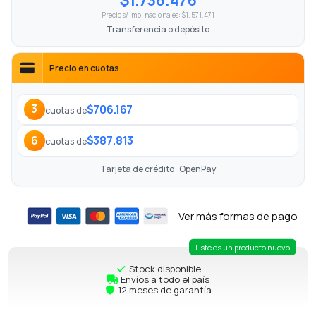
Precio s/imp. nacionales: $1.571.471
Transferencia o depósito
Precio en cuotas
$706.167
3
cuotas de
$387.813
6
cuotas de
Tarjeta de crédito · OpenPay
Ver más formas de pago
Este es un producto nuevo
Stock disponible
Envíos a todo el país
12 meses de garantía