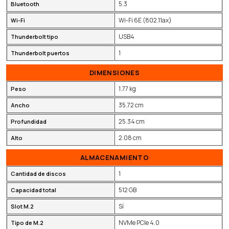
5.3
Bluetooth
Wi-Fi 6E (802.11ax)
Wi-Fi
USB4
Thunderbolt tipo
1
Thunderbolt puertos
DIMENSIONES
1.77 kg
Peso
35.72 cm
Ancho
25.34 cm
Profundidad
2.08 cm
Alto
ALMACENAMIENTO
1
Cantidad de discos
512 GB
Capacidad total
Sí
Slot M.2
NVMe PCIe 4.0
Tipo de M.2