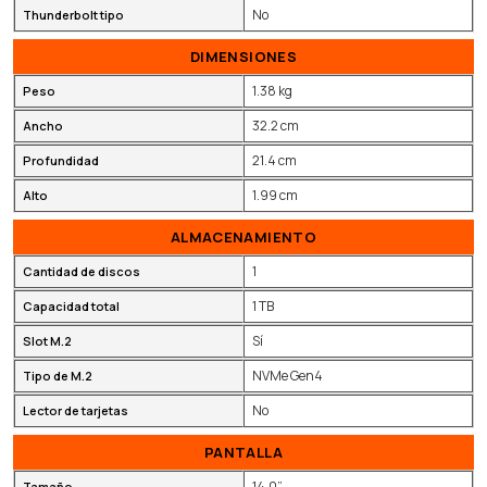
No
Thunderbolt tipo
DIMENSIONES
1.38 kg
Peso
32.2 cm
Ancho
21.4 cm
Profundidad
1.99 cm
Alto
ALMACENAMIENTO
1
Cantidad de discos
1 TB
Capacidad total
Sí
Slot M.2
NVMe Gen4
Tipo de M.2
No
Lector de tarjetas
PANTALLA
14.0”
Tamaño