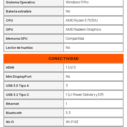
Windows 11 Pro
Sistema Operativo
No
Batería extraíble
AMD Ryzen 5 7530U
CPU
AMD Radeon Graphics
GPU
Compartida
Memoria GPU
No
Lector de huellas
CONECTIVIDAD
1 (v2.1)
HDMI
No
Mini DisplayPort
3
USB 3.0 Tipo A
1 (c/ Power Delivery y DP)
USB 3.2 Tipo C
1
Ethernet
5.3
Bluetooth
Wi-Fi 6E
Wi-Fi