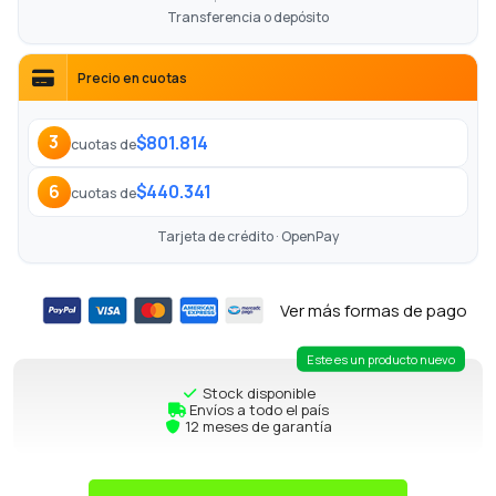
Transferencia o depósito
Precio en cuotas
$801.814
3
cuotas de
$440.341
6
cuotas de
Tarjeta de crédito · OpenPay
Ver más formas de pago
Este es un producto nuevo
Stock disponible
Envíos a todo el país
12 meses de garantía