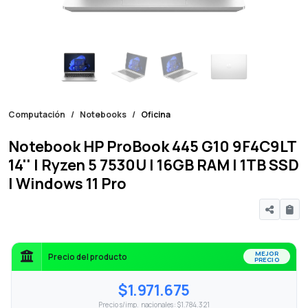
Computación
Notebooks
Oficina
Notebook HP ProBook 445 G10 9F4C9LT
14'' | Ryzen 5 7530U | 16GB RAM | 1TB SSD
| Windows 11 Pro
MEJOR
Precio del producto
PRECIO
$1.971.675
Precio s/imp. nacionales: $1.784.321