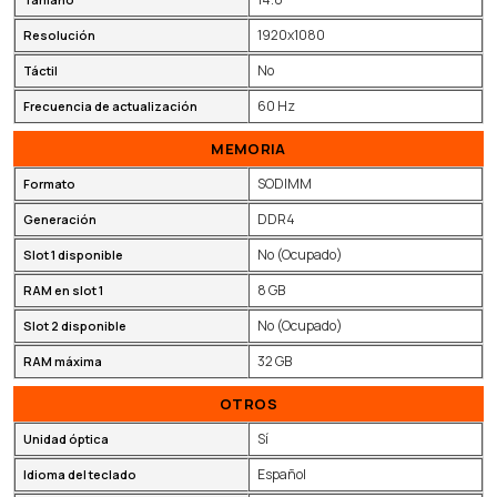
1920x1080
Resolución
No
Táctil
60 Hz
Frecuencia de actualización
MEMORIA
SODIMM
Formato
DDR4
Generación
No (Ocupado)
Slot 1 disponible
8 GB
RAM en slot 1
No (Ocupado)
Slot 2 disponible
32 GB
RAM máxima
OTROS
Sí
Unidad óptica
Español
Idioma del teclado