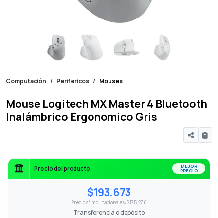
Computación
Periféricos
Mouses
Mouse Logitech MX Master 4 Bluetooth
Inalámbrico Ergonomico Gris
MEJOR
Precio del producto
PRECIO
$193.673
Precio s/imp. nacionales: $175.270
Transferencia o depósito