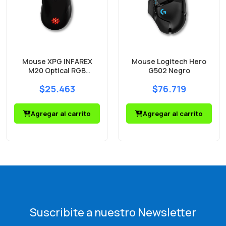
Mouse XPG INFAREX
Mouse Logitech Hero
M20 Optical RGB
G502 Negro
5000DPI
$25.463
$76.719
Agregar al carrito
Agregar al carrito
Suscribite a nuestro Newsletter