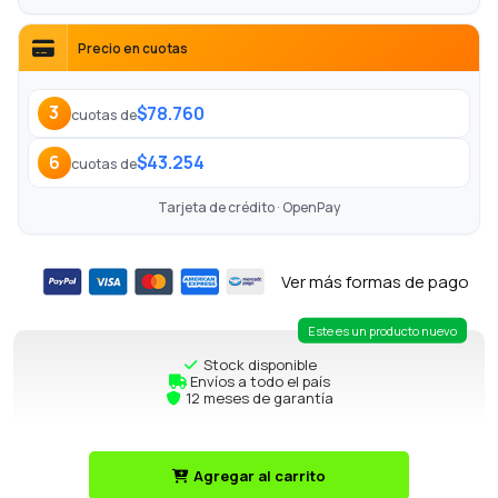
Precio en cuotas
$78.760
3
cuotas de
$43.254
6
cuotas de
Tarjeta de crédito · OpenPay
Ver más formas de pago
Este es un producto nuevo
Stock disponible
Envíos a todo el país
12 meses de garantía
Agregar al carrito