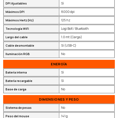
Sí
DPI Ajustables
8000 dpi
Máximos DPI
125 hz
Máximos Hertz(Hz)
Logi Bolt / Bluetooth
Tecnología WiFi
1.0 mt (Carga)
Largo del cable
Sí (USB-C)
Cable desmontable
No
Iluminación RGB
ENERGÍA
Sí
Batería interna
Sí
Batería recargable
No
Base de carga
DIMENSIONES Y PESO
No
Sistema de pesas
141 g
Peso del mouse