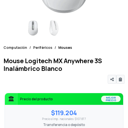
Computación
Periféricos
Mouses
Mouse Logitech MX Anywhere 3S
Inalámbrico Blanco
MEJOR
Precio del producto
PRECIO
$119.204
Precio s/imp. nacionales: $107.877
Transferencia o depósito