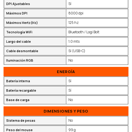
Sí
DPI Ajustables
8000 dpi
Máximos DPI
125 hz
Máximos Hertz(Hz)
Bluetooth / Logi Bolt
Tecnología WiFi
1.0 mts
Largo del cable
Sí (USB-C)
Cable desmontable
No
Iluminación RGB
ENERGÍA
Sí
Batería interna
Sí
Batería recargable
No
Base de carga
DIMENSIONES Y PESO
No
Sistema de pesas
99 g
Peso del mouse