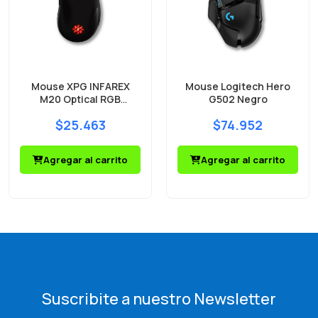
Mouse XPG INFAREX
Mouse Logitech Hero
M20 Optical RGB
G502 Negro
5000DPI
$25.463
$74.952
Agregar al carrito
Agregar al carrito
Suscribite a nuestro Newsletter