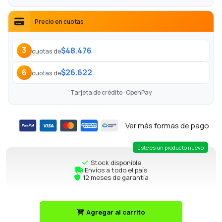
Precio en cuotas
$48.476
3
cuotas de
$26.622
6
cuotas de
Tarjeta de crédito · OpenPay
Ver más formas de pago
Este es un producto nuevo
Stock disponible
Envíos a todo el país
12 meses de garantía
Agregar al carrito