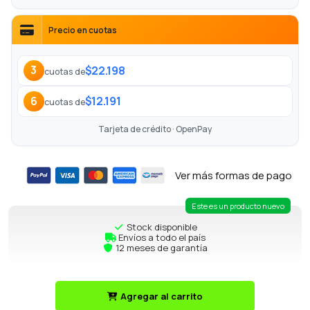
Precio en cuotas
$22.198
3
cuotas de
$12.191
6
cuotas de
Tarjeta de crédito · OpenPay
Ver más formas de pago
Este es un producto nuevo
Stock disponible
Envíos a todo el país
12 meses de garantía
Agregar al carrito