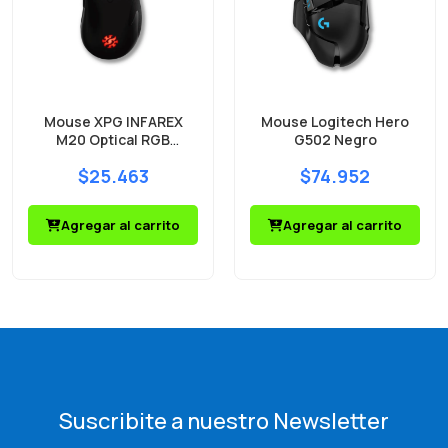
Mouse XPG INFAREX
Mouse Logitech Hero
M20 Optical RGB
G502 Negro
5000DPI
$25.463
$74.952
Agregar al carrito
Agregar al carrito
Suscribite a nuestro Newsletter