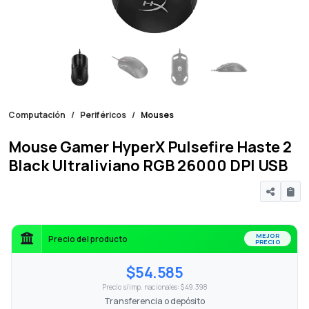
Computación
Periféricos
Mouses
Mouse Gamer HyperX Pulsefire Haste 2
Black Ultraliviano RGB 26000 DPI USB
MEJOR
Precio del producto
PRECIO
$54.585
Precio s/imp. nacionales: $49.398
Transferencia o depósito