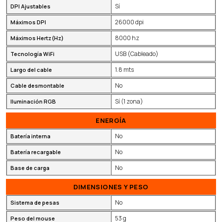
Sí
DPI Ajustables
26000 dpi
Máximos DPI
8000 hz
Máximos Hertz(Hz)
USB (Cableado)
Tecnología WiFi
1.8 mts
Largo del cable
No
Cable desmontable
Sí (1 zona)
Iluminación RGB
ENERGÍA
No
Batería interna
No
Batería recargable
No
Base de carga
DIMENSIONES Y PESO
No
Sistema de pesas
53 g
Peso del mouse