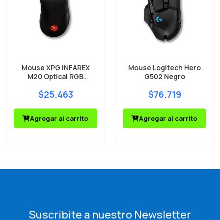
Mouse XPG INFAREX
Mouse Logitech Hero
M20 Optical RGB
G502 Negro
5000DPI
$25.463
$76.719
Agregar al carrito
Agregar al carrito
Suscribite a nuestro Newsletter