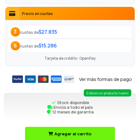
Precio en cuotas
$27.835
3
cuotas de
$15.286
6
cuotas de
Tarjeta de crédito · OpenPay
Ver más formas de pago
Este es un producto nuevo
Stock disponible
Envíos a todo el país
12 meses de garantía
Agregar al carrito