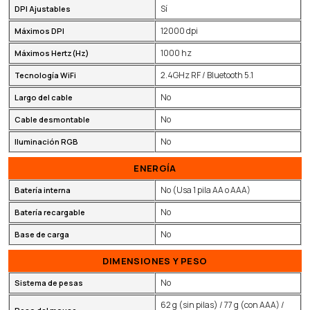
Sí
DPI Ajustables
12000 dpi
Máximos DPI
1000 hz
Máximos Hertz(Hz)
2.4GHz RF / Bluetooth 5.1
Tecnología WiFi
No
Largo del cable
No
Cable desmontable
No
Iluminación RGB
ENERGÍA
No (Usa 1 pila AA o AAA)
Batería interna
No
Batería recargable
No
Base de carga
DIMENSIONES Y PESO
No
Sistema de pesas
62 g (sin pilas) / 77 g (con AAA) /