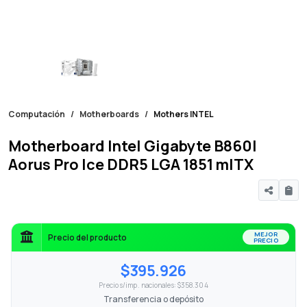
Computación
Motherboards
Mothers INTEL
Motherboard Intel Gigabyte B860I
Aorus Pro Ice DDR5 LGA 1851 mITX
MEJOR
Precio del producto
PRECIO
$395.926
Precio s/imp. nacionales: $358.304
Transferencia o depósito