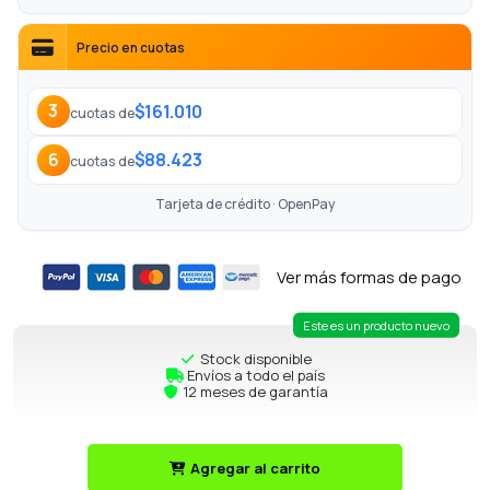
Precio en cuotas
$161.010
3
cuotas de
$88.423
6
cuotas de
Tarjeta de crédito · OpenPay
Ver más formas de pago
Este es un producto nuevo
Stock disponible
Envíos a todo el país
12 meses de garantía
Agregar al carrito