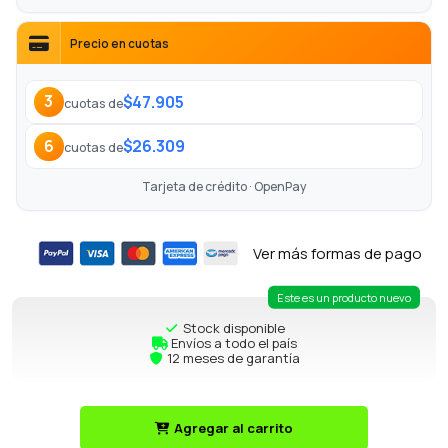
Precio en cuotas
$47.905
3
cuotas de
$26.309
6
cuotas de
Tarjeta de crédito · OpenPay
Ver más formas de pago
Este es un producto nuevo
Stock disponible
Envíos a todo el país
12 meses de garantía
Agregar al carrito