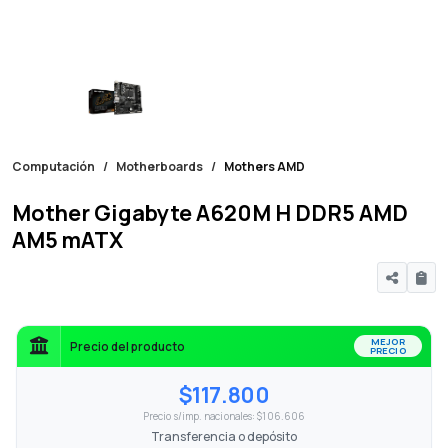
Computación
Motherboards
Mothers AMD
Mother Gigabyte A620M H DDR5 AMD
AM5 mATX
MEJOR
Precio del producto
PRECIO
$117.800
Precio s/imp. nacionales: $106.606
Transferencia o depósito