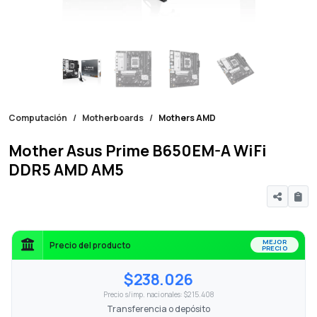
Computación
Motherboards
Mothers AMD
Mother Asus Prime B650EM-A WiFi
DDR5 AMD AM5
MEJOR
Precio del producto
PRECIO
$238.026
Precio s/imp. nacionales: $215.408
Transferencia o depósito