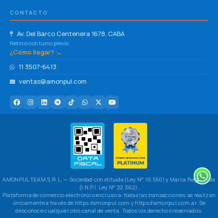
CONTACTO
Av. Del Barco Centenera 1678, CABA
Retiros con turno previo
¿Cómo llegar? →
11 3507-6413
ventas@amonpul.com
AMONPUL TEAM S.R.L. — Sociedad constituida (Ley N° 19.550) y Marca Registrada
(I.N.P.I. Ley N° 22.362).
Plataforma de comercio electrónico exclusiva: todas las transacciones se realizan
únicamente a través de https://amonpul.com y https://amonpul.com.ar. Se
desconoce cualquier otro canal de venta. Todos los derechos reservados.