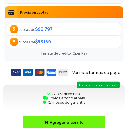
Precio en cuotas
$96.797
3
cuotas de
$53.159
6
cuotas de
Tarjeta de crédito · OpenPay
Ver más formas de pago
Este es un producto nuevo
Stock disponible
Envíos a todo el país
12 meses de garantía
Agregar al carrito