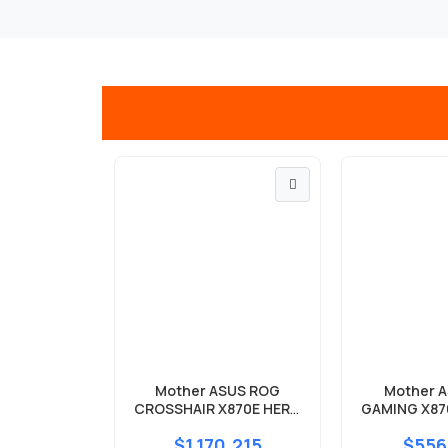
Mother ASUS ROG
Mother 
CROSSHAIR X870E HERO
GAMING X87
DDR5 AM5
DDR5
$1.170.215
$556