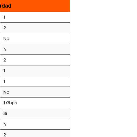
idad
1
2
No
4
2
1
1
No
1 Gbps
Si
4
2