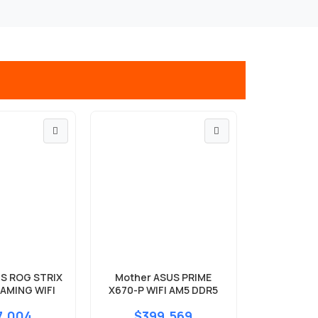
S ROG STRIX
Mother ASUS PRIME
Mother
AMING WIFI
X670-P WIFI AM5 DDR5
GAMING 
WIFI
7.004
$399.569
$27