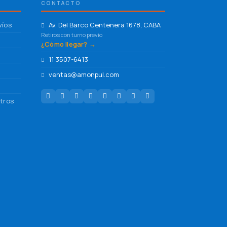
CONTACTO
víos
Av. Del Barco Centenera 1678, CABA
Retiros con turno previo
¿Cómo llegar? →
11 3507-6413
ventas@amonpul.com
tros