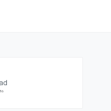
dad
to.