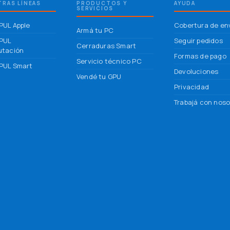
RAS LÍNEAS
PRODUCTOS Y
AYUDA
SERVICIOS
UL Apple
Cobertura de en
Armá tu PC
PUL
Seguir pedidos
Cerraduras Smart
tación
Formas de pago
Servicio técnico PC
UL Smart
Devoluciones
Vendé tu GPU
Privacidad
Trabajá con noso