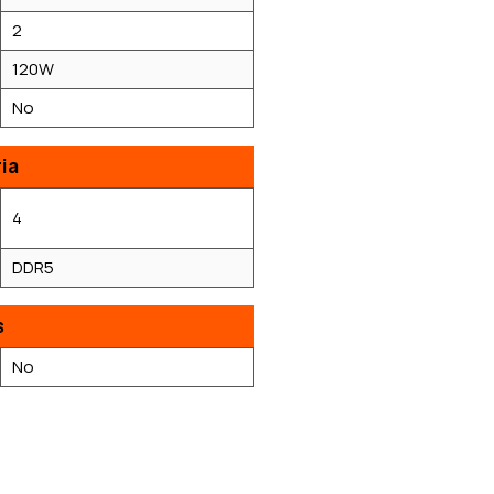
2
120W
No
ia
4
DDR5
s
No