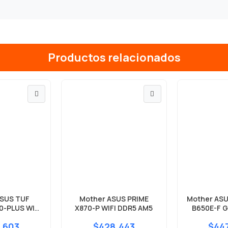
Productos relacionados
ASUS TUF
Mother ASUS PRIME
Mother ASU
0-PLUS WIFI
X870-P WIFI DDR5 AM5
B650E-F G
 AM5
.603
$428.443
$44