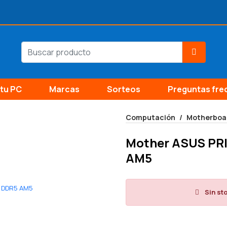
tu PC
Marcas
Sorteos
Preguntas fre
Computación
Motherboa
Mother ASUS PR
AM5
Sin st