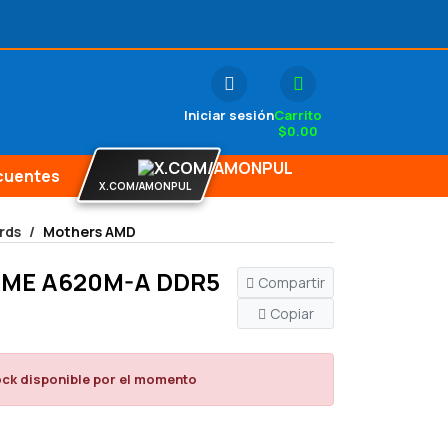
Iniciar sesión
Carrito
$
0.00
cuentes
X.COM/AMONPUL
rds
Mothers AMD
IME A620M-A DDR5
Compartir
Copiar
ock disponible por el momento