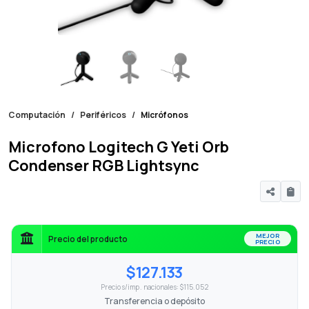
Computación
Periféricos
Micrófonos
Microfono Logitech G Yeti Orb
Condenser RGB Lightsync
MEJOR
Precio del producto
PRECIO
$127.133
Precio s/imp. nacionales: $115.052
Transferencia o depósito