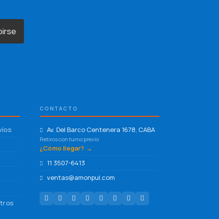
birse
CONTACTO
víos
Av. Del Barco Centenera 1678, CABA
Retiros con turno previo
¿Cómo llegar? →
11 3507-6413
ventas@amonpul.com
tros