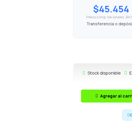
$45.454
Precio s/imp. nacionales: $41.
Transferencia o depós
Stock disponible
E
Agregar al carr
C