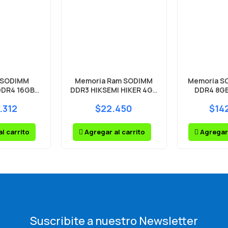
 SODIMM
Memoria Ram SODIMM
Memoria S
DDR4 16GB
DDR3 HIKSEMI HIKER 4GB
DDR4 8G
0MHz
1600MHz 1.35v
.312
$22.450
$14
l carrito
Agregar al carrito
Agregar 
Suscribite a nuestro Newsletter