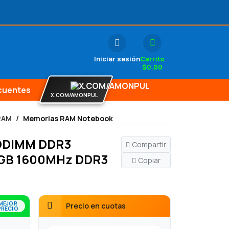
Iniciar sesión
Carrito
$
0.00
cuentes
X.COM/AMONPUL
RAM
Memorias RAM Notebook
ODIMM DDR3
Compartir
8GB 1600MHz DDR3
Copiar
MEJOR
Precio en cuotas
PRECIO