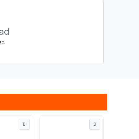
dad
to.