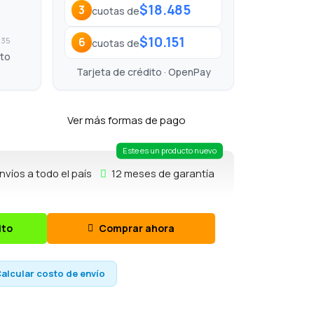
$18.485
3
cuotas de
$10.151
6
135
cuotas de
ito
Tarjeta de crédito · OpenPay
Ver más formas de pago
Este es un producto nuevo
nvíos a todo el país
12 meses de garantía
ito
Comprar ahora
alcular costo de envío