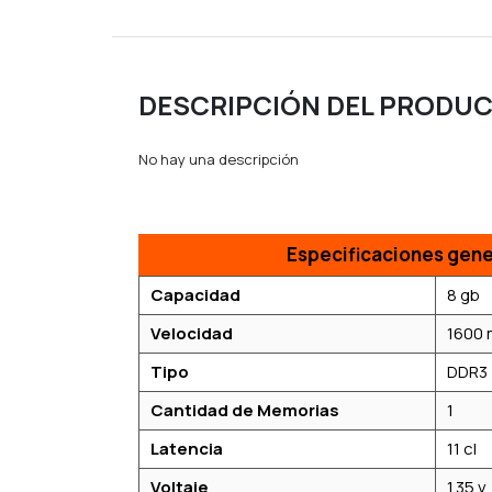
DESCRIPCIÓN DEL PRODU
No hay una descripción
Especificaciones gene
Capacidad
8 gb
Velocidad
1600
Tipo
DDR3
Cantidad de Memorias
1
Latencia
11 cl
Voltaje
1.35 v