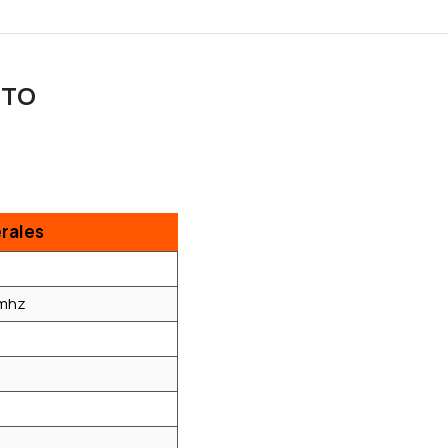
CTO
rales
 mhz