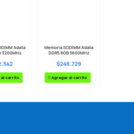
ODIMM Adata
Memoria SODIMM Adata
Memoria 
B 3200MHz
DDR5 8GB 5600MHz
DDR5 16
2.542
$246.729
$39
al carrito
Agregar al carrito
Agregar