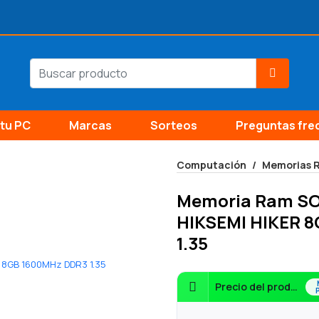
tu PC
Marcas
Sorteos
Preguntas fre
Computación
Memorias 
Memoria Ram S
HIKSEMI HIKER 
1.35
Precio del producto