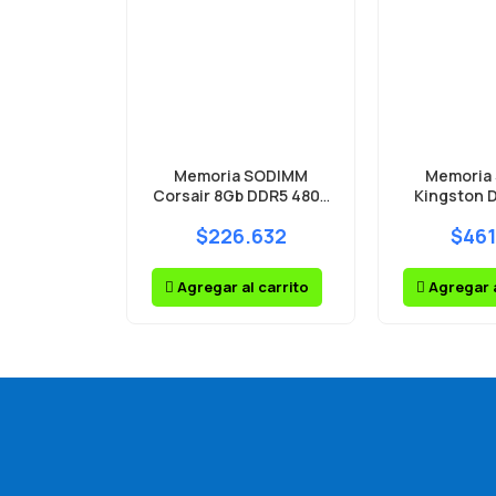
Memoria SODIMM
Memoria
Corsair 8Gb DDR5 4800
Kingston 
MHz 1.1V Vengeance
320
$226.632
$461
Agregar al carrito
Agregar a