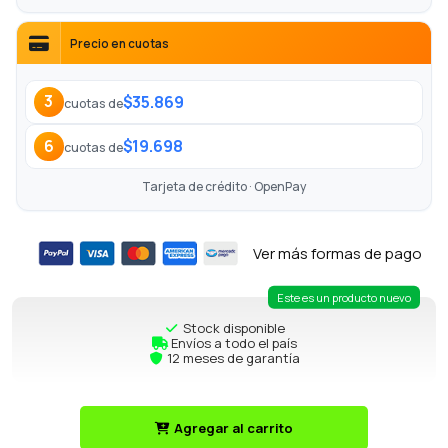
Precio en cuotas
$35.869
3
cuotas de
$19.698
6
cuotas de
Tarjeta de crédito · OpenPay
Ver más formas de pago
Este es un producto nuevo
Stock disponible
Envíos a todo el país
12 meses de garantía
Agregar al carrito