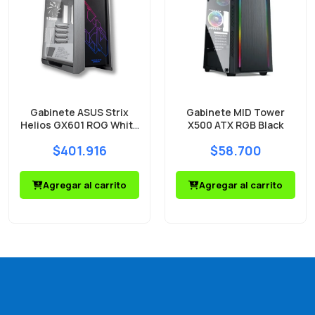
Gabinete ASUS Strix
Gabinete MID Tower
Helios GX601 ROG White
X500 ATX RGB Black
Mid Tower 4 Fans ARGB
$401.916
$58.700
Vidrio Templado
Agregar al carrito
Agregar al carrito