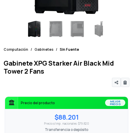
Computación
Gabinetes
Sin Fuente
Gabinete XPG Starker Air Black Mid
Tower 2 Fans
MEJOR
Precio del producto
PRECIO
$88.201
Precio s/imp. nacionales: $79.820
Transferencia o depósito