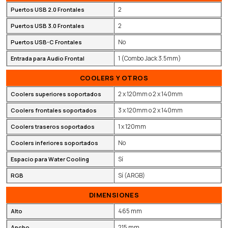
2
Puertos USB 2.0 Frontales
2
Puertos USB 3.0 Frontales
No
Puertos USB-C Frontales
1 (Combo Jack 3.5mm)
Entrada para Audio Frontal
COOLERS Y OTROS
2 x 120mm o 2 x 140mm
Coolers superiores soportados
3 x 120mm o 2 x 140mm
Coolers frontales soportados
1 x 120mm
Coolers traseros soportados
No
Coolers inferiores soportados
Sí
Espacio para Water Cooling
Sí (ARGB)
RGB
DIMENSIONES
465 mm
Alto
215 mm
Ancho