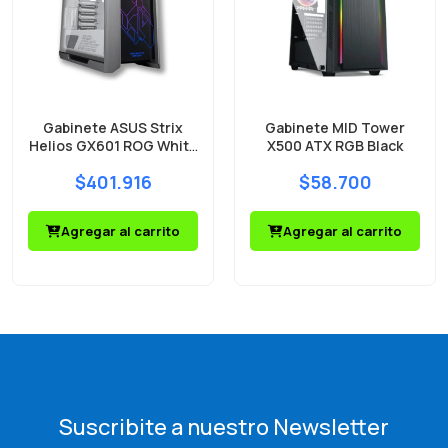
Gabinete ASUS Strix
Gabinete MID Tower
Helios GX601 ROG White
X500 ATX RGB Black
Mid Tower 4 Fans ARGB
$401.916
$58.700
Vidrio Templado
Agregar al carrito
Agregar al carrito
Suscribite a nuestro Newsletter