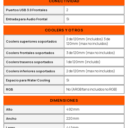
CONECTIVIDAD
2
Puertos USB 3.0 Frontales
Si
Entrada para Audio Frontal
COOLERS Y OTROS
2 de 120mm (incluidos) 3 de
Coolers superiores soportados
120mm (max no incluidos)
3 de 120mm (max no incluidos)
Coolers frontales soportados
1 de 120mm (incluido)
Coolers traseros soportados
2 de 120mm (max no incluidos)
Coolers inferiores soportados
Si
Espacio para Water Cooling
No (ARGB fans incluidos no RGB)
RGB
DIMENSIONES
492 mm
Alto
220 mm
Ancho
441 mm
Largo