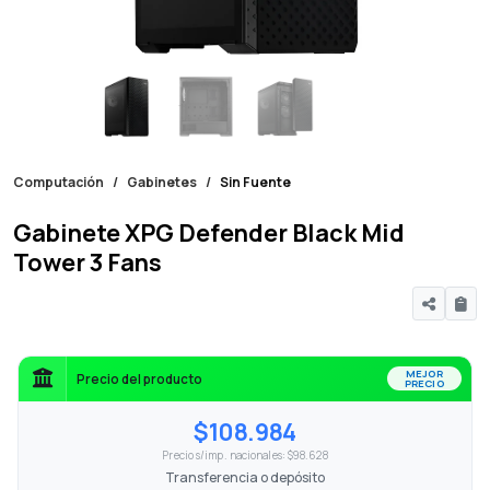
Computación
Gabinetes
Sin Fuente
Gabinete XPG Defender Black Mid
Tower 3 Fans
MEJOR
Precio del producto
PRECIO
$108.984
Precio s/imp. nacionales: $98.628
Transferencia o depósito