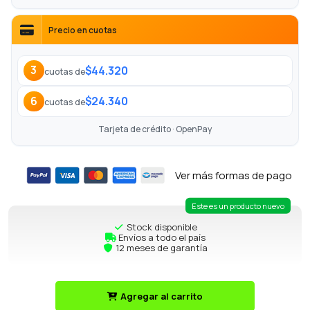
Precio en cuotas
$44.320
3
cuotas de
$24.340
6
cuotas de
Tarjeta de crédito · OpenPay
Ver más formas de pago
Este es un producto nuevo
Stock disponible
Envíos a todo el país
12 meses de garantía
Agregar al carrito