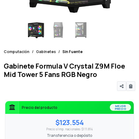
Computación
Gabinetes
Sin Fuente
Gabinete Formula V Crystal Z9M Floe
Mid Tower 5 Fans RGB Negro
MEJOR
Precio del producto
PRECIO
$123.554
Precio s/imp. nacionales: $111.814
Transferencia o depósito