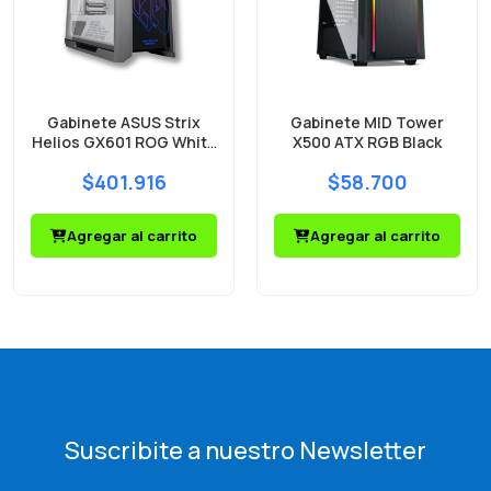
Gabinete ASUS Strix
Gabinete MID Tower
Helios GX601 ROG White
X500 ATX RGB Black
Mid Tower 4 Fans ARGB
$401.916
$58.700
Vidrio Templado
Agregar al carrito
Agregar al carrito
Suscribite a nuestro Newsletter