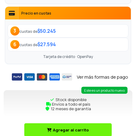
Precio en cuotas
$50.245
3
cuotas de
$27.594
6
cuotas de
Tarjeta de crédito · OpenPay
Ver más formas de pago
Este es un producto nuevo
Stock disponible
Envíos a todo el país
12 meses de garantía
Agregar al carrito