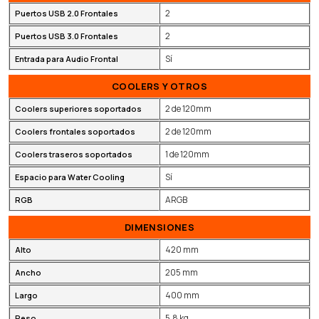
2
Puertos USB 2.0 Frontales
2
Puertos USB 3.0 Frontales
Sí
Entrada para Audio Frontal
COOLERS Y OTROS
2 de 120mm
Coolers superiores soportados
2 de 120mm
Coolers frontales soportados
1 de 120mm
Coolers traseros soportados
Sí
Espacio para Water Cooling
ARGB
RGB
DIMENSIONES
420 mm
Alto
205 mm
Ancho
400 mm
Largo
5.8 kg
Peso