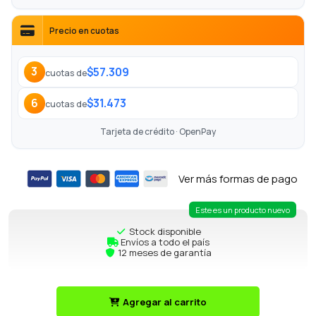
Precio en cuotas
$57.309
3
cuotas de
$31.473
6
cuotas de
Tarjeta de crédito · OpenPay
Ver más formas de pago
Este es un producto nuevo
Stock disponible
Envíos a todo el país
12 meses de garantía
Agregar al carrito