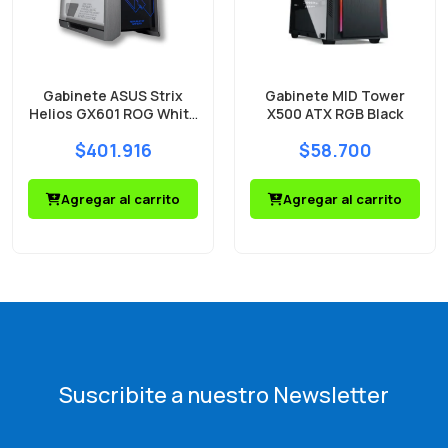
Gabinete ASUS Strix
Gabinete MID Tower
Helios GX601 ROG White
X500 ATX RGB Black
Mid Tower 4 Fans ARGB
$401.916
$58.700
Vidrio Templado
Agregar al carrito
Agregar al carrito
Suscribite a nuestro Newsletter