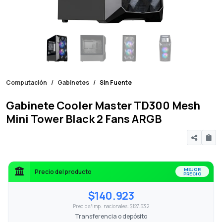
Computación
Gabinetes
Sin Fuente
Gabinete Cooler Master TD300 Mesh
Mini Tower Black 2 Fans ARGB
MEJOR
Precio del producto
PRECIO
$140.923
Precio s/imp. nacionales: $127.532
Transferencia o depósito