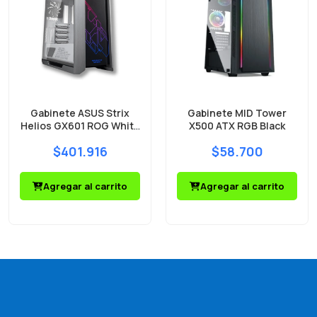
Gabinete ASUS Strix
Gabinete MID Tower
Helios GX601 ROG White
X500 ATX RGB Black
Mid Tower 4 Fans ARGB
$401.916
$58.700
Vidrio Templado
Agregar al carrito
Agregar al carrito