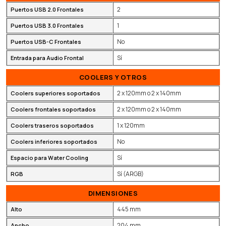
2
Puertos USB 2.0 Frontales
1
Puertos USB 3.0 Frontales
No
Puertos USB-C Frontales
Sí
Entrada para Audio Frontal
COOLERS Y OTROS
2 x 120mm o 2 x 140mm
Coolers superiores soportados
2 x 120mm o 2 x 140mm
Coolers frontales soportados
1 x 120mm
Coolers traseros soportados
No
Coolers inferiores soportados
Sí
Espacio para Water Cooling
Sí (ARGB)
RGB
DIMENSIONES
445 mm
Alto
204 mm
Ancho