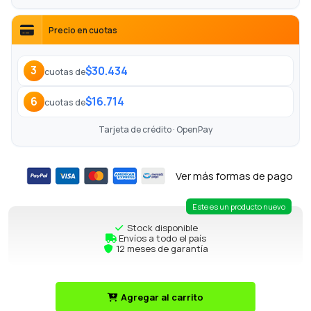
Precio en cuotas
$30.434
3
cuotas de
$16.714
6
cuotas de
Tarjeta de crédito · OpenPay
Ver más formas de pago
Este es un producto nuevo
Stock disponible
Envíos a todo el país
12 meses de garantía
Agregar al carrito