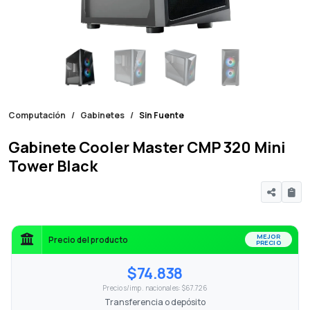
Computación
Gabinetes
Sin Fuente
Gabinete Cooler Master CMP 320 Mini
Tower Black
MEJOR
Precio del producto
PRECIO
$74.838
Precio s/imp. nacionales: $67.726
Transferencia o depósito