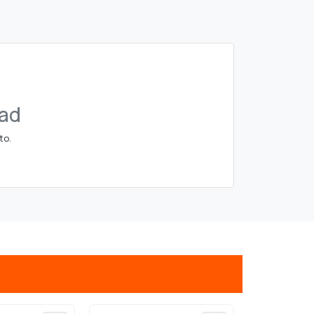
dad
to.