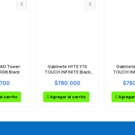
MID Tower
Gabinete HYTE Y70
Gabinete
RGB Black
TOUCH INFINITE Black
TOUCH INF
Vidrio Templado Pantalla
Cherry Vid
.700
$780.000
$78
Tactil 2.5K LCD IPS 60Hz
Pantalla Ta
Inc. Cable Riser PCIe
IPS 60Hz Inc
4x16 USB-C 3.2
PCIe 4x16
l carrito
Agregar al carrito
Agregar 