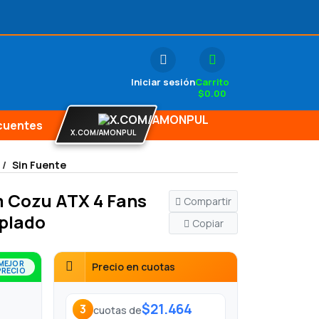
Iniciar sesión
Carrito
$
0.00
cuentes
X.COM/AMONPUL
Sin Fuente
 Cozu ATX 4 Fans
Compartir
plado
Copiar
MEJOR
Precio en cuotas
PRECIO
$21.464
3
cuotas de