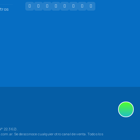
tros
N° 22.362).
com.ar. Se desconoce cualquier otro canal de venta. Todos los