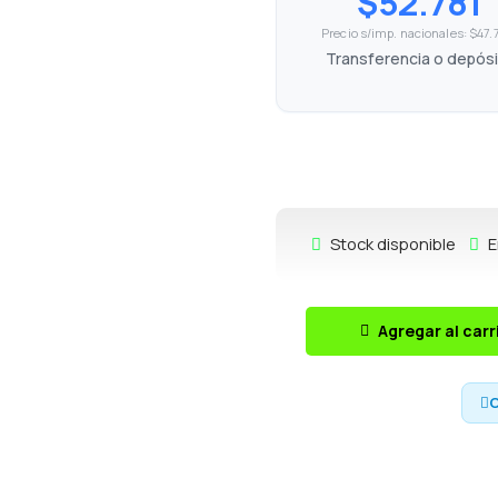
$52.781
Precio s/imp. nacionales: $47
Transferencia o depós
Stock disponible
E
Agregar al carr
C