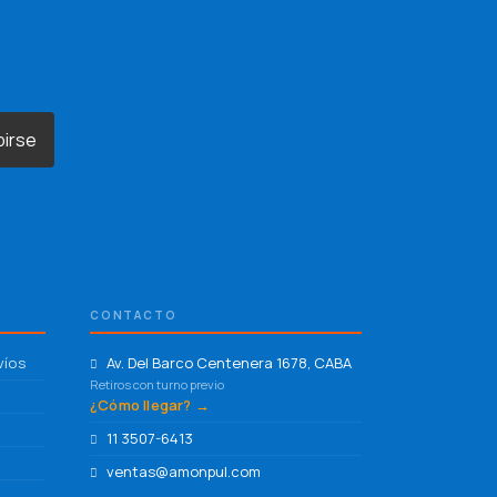
birse
CONTACTO
víos
Av. Del Barco Centenera 1678, CABA
Retiros con turno previo
¿Cómo llegar? →
11 3507-6413
ventas@amonpul.com