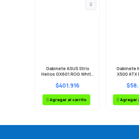
Gabinete ASUS Strix
Gabinete 
Helios GX601 ROG White
X500 ATX 
Mid Tower 4 Fans ARGB
$401.916
$58
Vidrio Templado
Agregar al carrito
Agregar a