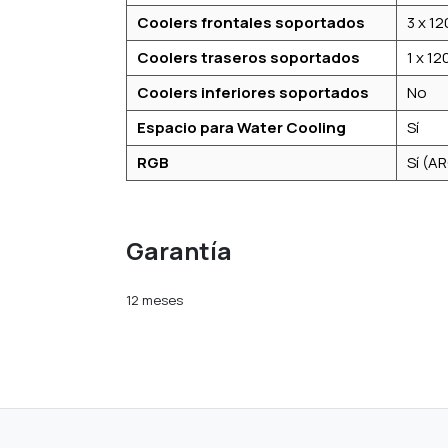
Coolers frontales soportados
3 x 1
Coolers traseros soportados
1 x 1
Coolers inferiores soportados
No
Espacio para Water Cooling
Sí
RGB
Sí (A
Garantía
12 meses