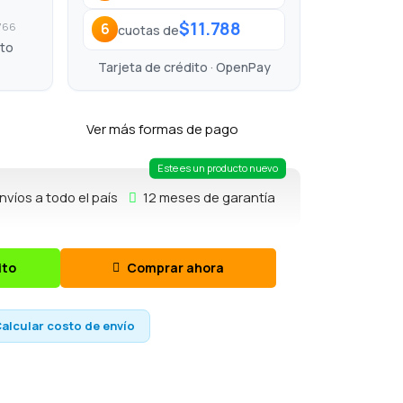
$11.788
6
.766
cuotas de
ito
Tarjeta de crédito · OpenPay
Ver más formas de pago
Este es un producto nuevo
nvíos a todo el país
12 meses de garantía
ito
Comprar ahora
alcular costo de envío