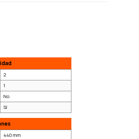
idad
2
1
No
Sí
ones
440 mm