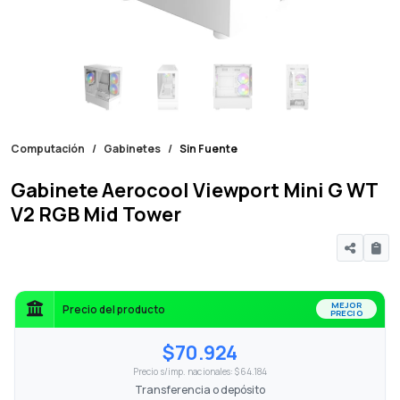
Computación
Gabinetes
Sin Fuente
Gabinete Aerocool Viewport Mini G WT
V2 RGB Mid Tower
MEJOR
Precio del producto
PRECIO
$70.924
Precio s/imp. nacionales: $64.184
Transferencia o depósito