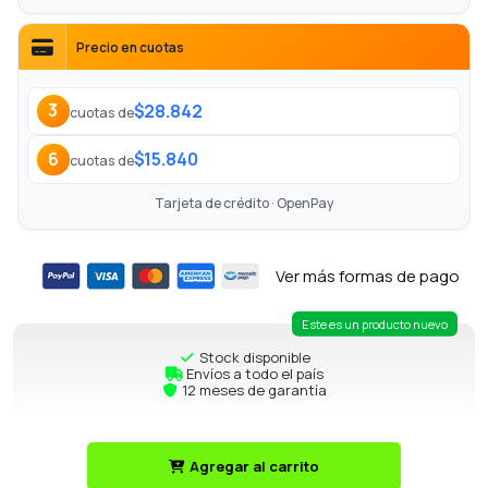
Precio en cuotas
$28.842
3
cuotas de
$15.840
6
cuotas de
Tarjeta de crédito · OpenPay
Ver más formas de pago
Este es un producto nuevo
Stock disponible
Envíos a todo el país
12 meses de garantía
Agregar al carrito