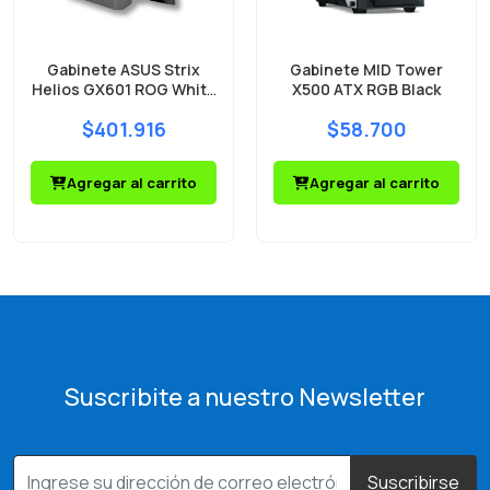
Gabinete ASUS Strix
Gabinete MID Tower
Helios GX601 ROG White
X500 ATX RGB Black
Mid Tower 4 Fans ARGB
$401.916
$58.700
Vidrio Templado
Agregar al carrito
Agregar al carrito
Suscribite a nuestro Newsletter
Suscribirse