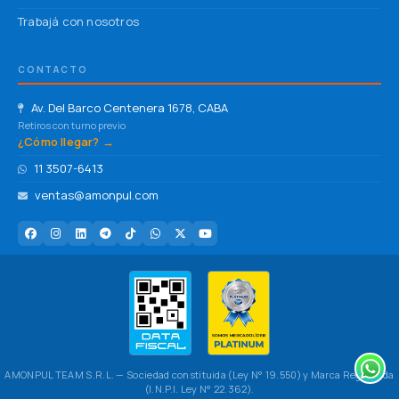
Trabajá con nosotros
CONTACTO
Av. Del Barco Centenera 1678, CABA
Retiros con turno previo
¿Cómo llegar? →
11 3507-6413
ventas@amonpul.com
AMONPUL TEAM S.R.L. — Sociedad constituida (Ley N° 19.550) y Marca Registrada
(I.N.P.I. Ley N° 22.362).