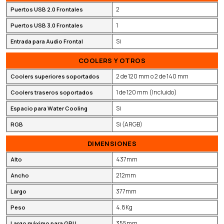
2
Puertos USB 2.0 Frontales
1
Puertos USB 3.0 Frontales
Si
Entrada para Audio Frontal
COOLERS Y OTROS
2 de 120 mm o 2 de 140 mm
Coolers superiores soportados
1 de 120 mm (Incluido)
Coolers traseros soportados
Si
Espacio para Water Cooling
Si (ARGB)
RGB
DIMENSIONES
437mm
Alto
212mm
Ancho
377mm
Largo
4.8Kg
Peso
355mm
Largo máximo para GPU