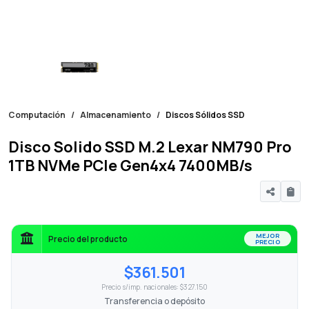
Computación
Almacenamiento
Discos Sólidos SSD
Disco Solido SSD M.2 Lexar NM790 Pro
1TB NVMe PCIe Gen4x4 7400MB/s
MEJOR
Precio del producto
PRECIO
$361.501
Precio s/imp. nacionales: $327.150
Transferencia o depósito