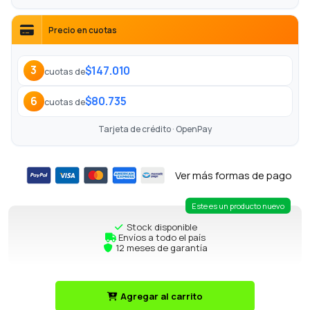
Precio en cuotas
$147.010
3
cuotas de
$80.735
6
cuotas de
Tarjeta de crédito · OpenPay
Ver más formas de pago
Este es un producto nuevo
Stock disponible
Envíos a todo el país
12 meses de garantía
Agregar al carrito