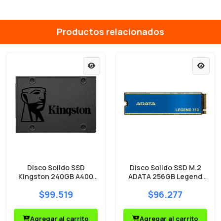
Productos relacionados
Disco Solido SSD
Disco Solido SSD M.2
Kingston 240GB A400
ADATA 256GB Legend
500MB/s
710 2100MB/s NVMe
$99.519
$96.277
PCIe Gen3 x4
Agregar al carrito
Agregar al carrito