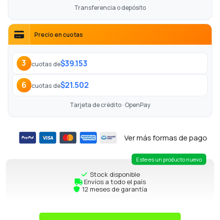
Transferencia o depósito
Precio en cuotas
$39.153
3
cuotas de
$21.502
6
cuotas de
Tarjeta de crédito · OpenPay
Ver más formas de pago
Este es un producto nuevo
Stock disponible
Envíos a todo el país
12 meses de garantía