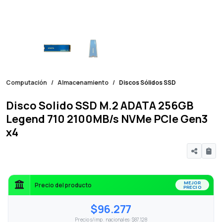
Computación
Almacenamiento
Discos Sólidos SSD
Disco Solido SSD M.2 ADATA 256GB
Legend 710 2100MB/s NVMe PCIe Gen3
x4
MEJOR
Precio del producto
PRECIO
$96.277
Precio s/imp. nacionales: $87.128