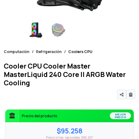
Computación
Refrigeración
Coolers CPU
Cooler CPU Cooler Master
MasterLiquid 240 Core II ARGB Water
Cooling
MEJOR
Precio del producto
PRECIO
$95.258
Precio s/imp. nacionales: $86.207