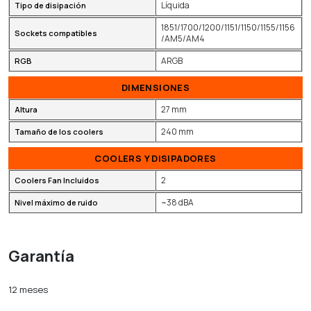
Líquida
Tipo de disipación
1851/1700/1200/1151/1150/1155/1156
Sockets compatibles
/AM5/AM4
ARGB
RGB
DIMENSIONES
27 mm
Altura
240 mm
Tamaño de los coolers
COOLERS Y DISIPADORES
2
Coolers Fan Incluidos
~38 dBA
Nivel máximo de ruido
Garantía
12 meses