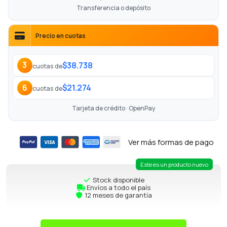
Transferencia o depósito
Precio en cuotas
$38.738
3
cuotas de
$21.274
6
cuotas de
Tarjeta de crédito · OpenPay
Ver más formas de pago
Este es un producto nuevo
Stock disponible
Envíos a todo el país
12 meses de garantía