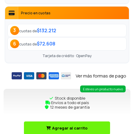
Precio en cuotas
$132.212
3
cuotas de
$72.608
6
cuotas de
Tarjeta de crédito · OpenPay
Ver más formas de pago
Este es un producto nuevo
Stock disponible
Envíos a todo el país
12 meses de garantía
Agregar al carrito