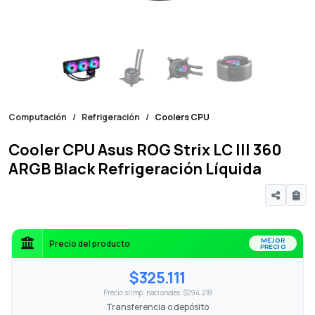
Computación
Refrigeración
Coolers CPU
Cooler CPU Asus ROG Strix LC III 360
ARGB Black Refrigeración Líquida
MEJOR
Precio del producto
PRECIO
$325.111
Precio s/imp. nacionales: $294.218
Transferencia o depósito