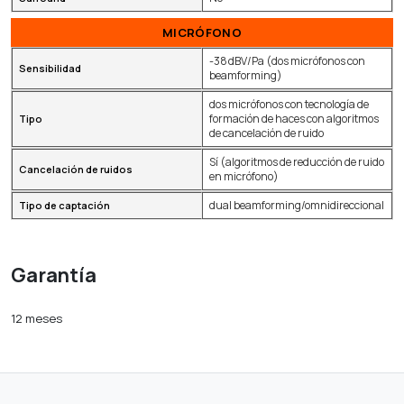
MICRÓFONO
-38 dBV/Pa (dos micrófonos con
Sensibilidad
beamforming)
dos micrófonos con tecnología de
formación de haces con algoritmos
Tipo
de cancelación de ruido
Sí (algoritmos de reducción de ruido
Cancelación de ruidos
en micrófono)
dual beamforming/omnidireccional
Tipo de captación
Garantía
12 meses