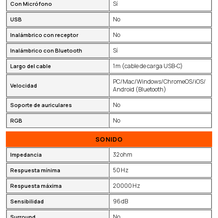
Sí
Con Micrófono
No
USB
No
Inalámbrico con receptor
Sí
Inalámbrico con Bluetooth
1 m (cable de carga USB‑C)
Largo del cable
PC/Mac/Windows/ChromeOS/iOS/
Velocidad
Android (Bluetooth)
No
Soporte de auriculares
No
RGB
SONIDO
32 ohm
Impedancia
50 Hz
Respuesta mínima
20000 Hz
Respuesta máxima
96 dB
Sensibilidad
No
Surround