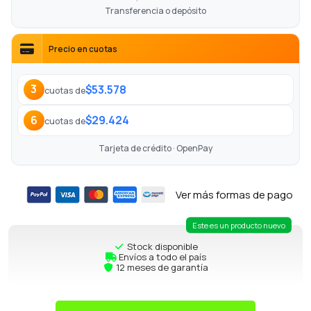
Transferencia o depósito
Precio en cuotas
$53.578
3
cuotas de
$29.424
6
cuotas de
Tarjeta de crédito · OpenPay
Ver más formas de pago
Este es un producto nuevo
Stock disponible
Envíos a todo el país
12 meses de garantía