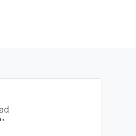
dad
to.