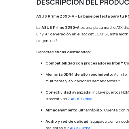
DESCRIPCIÓN DEL PRODU
ASUS Prime Z390-A – La base perfecta para tu P
La
ASUS Prime Z390-A
es una placa madre ATX dis
8.ª y 9.ª generación en el socket LGA1151, esta mo
exigentes.?
Características destacadas:
Compatibilidad con procesadores Intel® C
Memoria DDR4 de alto rendimiento:
Admite 
multitarea y aplicaciones demandantes.
?
Conectividad avanzada:
Incluye puertos HDMI
dispositivos.
?
ASUS Global
Almacenamiento ultrarrápido:
Cuenta con ra
Audio y red de calidad:
Equipado con un códe
red estable.
?
ASUS Global