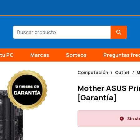
tu PC
Marcas
Sorteos
Preguntas fre
Computación
Outlet
M
Mother ASUS Pri
[Garantía]
Sin st