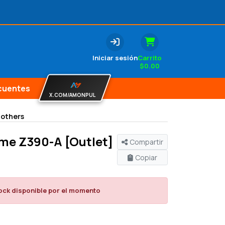
Iniciar sesión
Carrito
$
0.00
cuentes
X.COM/AMONPUL
others
me Z390-A [Outlet]
Compartir
Copiar
ock disponible por el momento