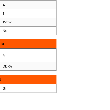
4
1
125w
No
ia
4
DDR4
s
Sí