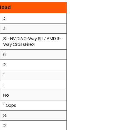
idad
3
3
Sí - NVIDIA 2-Way SLI / AMD 3-
Way CrossFireX
6
2
1
1
No
1 Gbps
Sí
2