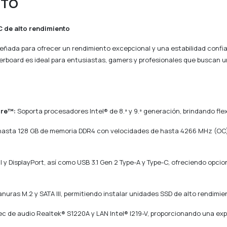
CTO
C de alto rendimiento
eñada para ofrecer un rendimiento excepcional y una estabilidad confi
therboard es ideal para entusiastas, gamers y profesionales que buscan 
ore™:
Soporta procesadores Intel® de 8.ª y 9.ª generación, brindando flex
hasta 128 GB de memoria DDR4 con velocidades de hasta 4266 MHz (OC),
 y DisplayPort, así como USB 3.1 Gen 2 Type-A y Type-C, ofreciendo opcio
nuras M.2 y SATA III, permitiendo instalar unidades SSD de alto rendimie
c de audio Realtek® S1220A y LAN Intel® I219-V, proporcionando una ex