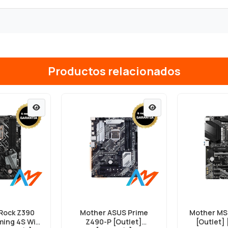
Productos relacionados
Rock Z390
Mother ASUS Prime
Mother MS
ing 4S WiFi
Z490-P [Outlet]
[Outlet] 