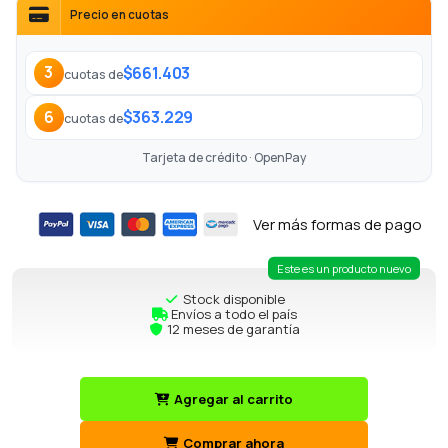
Precio en cuotas
$661.403
3
cuotas de
$363.229
6
cuotas de
Tarjeta de crédito · OpenPay
Ver más formas de pago
Este es un producto nuevo
Stock disponible
Envíos a todo el país
12 meses de garantía
Agregar al carrito
Comprar ahora