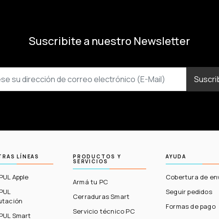
Suscribite a nuestro Newsletter
Suscri
RAS LÍNEAS
PRODUCTOS Y
AYUDA
SERVICIOS
UL Apple
Cobertura de en
Armá tu PC
PUL
Seguir pedidos
Cerraduras Smart
tación
Formas de pago
Servicio técnico PC
UL Smart