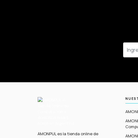
NUEST
AMONP
AMON
Compu
AMONPUL es la tienda online de
AMONP