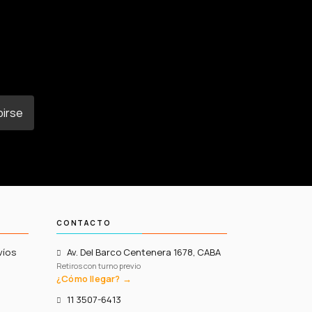
birse
CONTACTO
víos
Av. Del Barco Centenera 1678, CABA
Retiros con turno previo
¿Cómo llegar? →
11 3507-6413